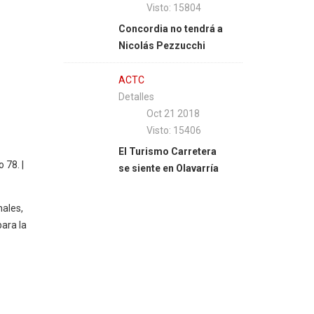
Visto: 15804
Concordia no tendrá a
Nicolás Pezzucchi
ACTC
Detalles
Oct 21 2018
Visto: 15406
El Turismo Carretera
 78. |
se siente en Olavarría
nales,
ara la