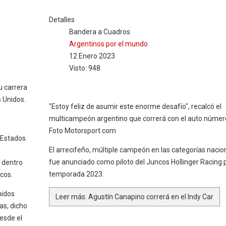
Detalles
Bandera a Cuadros
Argentinos por el mundo
12 Enero 2023
Visto: 948
u carrera
 Unidos.
"Estoy feliz de asumir este enorme desafío", recalcó el
multicampeón argentino que correrá con el auto número
Foto Motorsport.com
 Estados
El arrecifeño, múltiple campeón en las categorías nacio
e
fue anunciado como piloto del Juncos Hollinger Racing p
 dentro
temporada 2023.
cos.
nidos
Leer más: Agustín Canapino correrá en el Indy Car
as, dicho
esde el