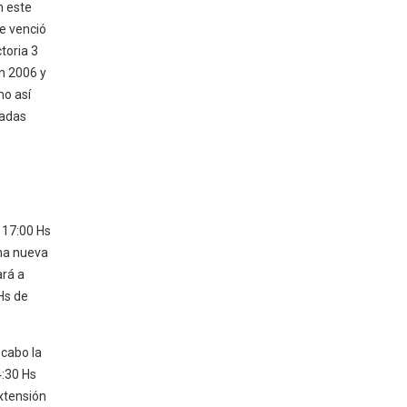
n este
e venció
ctoria 3
n 2006 y
mo así
radas
 17:00 Hs
una nueva
ará a
Hs de
 cabo la
4:30 Hs
extensión