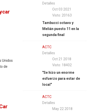
Detalles
Oct 03 2021
ycar
Visto: 20163
Tambucci octavo y
Melián puesto 11 en la
segunda final
ACTC
Detalles
Oct 21 2018
s Unidos
Visto: 18402
to de
"Se hizo un enorme
esfuerzo para estar de
local"
ACTC
Detalles
 Car
May 22 2018