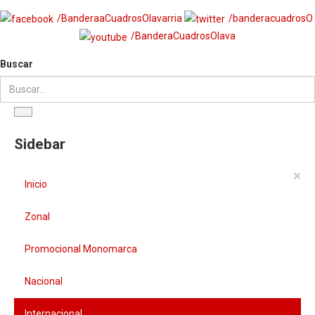
/BanderaaCuadrosOlavarria
/banderacuadrosO
/BanderaCuadrosOlava
Buscar
Sidebar
×
Inicio
Zonal
Promocional Monomarca
Nacional
Internacional