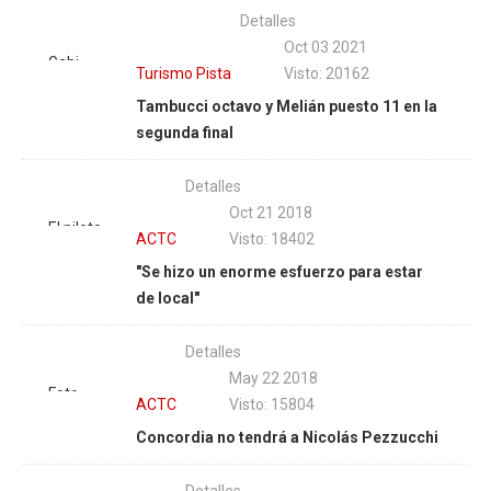
última
Detalles
participación
Oct 03 2021
en el TC,
Gabi
Turismo Pista
Visto: 20162
Nicolás
Melián y
Tambucci octavo y Melián puesto 11 en la
Pezzucchi
una
segunda final
arma el
remontada
operativo
heroica
retorno
Detalles
en suelo
para
Oct 21 2018
entrerriano.
El piloto
volver. |
ACTC
Visto: 18402
| Foto:
olavarriense
Fotos
"Se hizo un enorme esfuerzo para estar
APTP
estará
Darío
de local"
presente
Gallardo
en el
Detalles
'Hermanos
May 22 2018
Emiliozzi'.
Foto
ACTC
Visto: 15804
| Foto
Fabián
Concordia no tendrá a Nicolás Pezzucchi
Fabián
Luján |
Luján
ASN