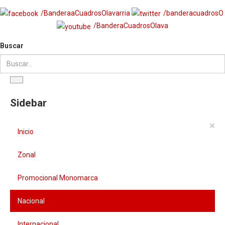
/BanderaaCuadrosOlavarria
/banderacuadrosO
/BanderaCuadrosOlava
Buscar
Sidebar
×
Inicio
Zonal
Promocional Monomarca
Nacional
Internacional