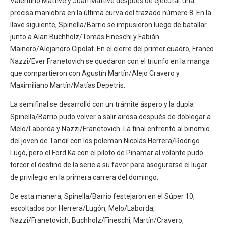
Valentino Mattive y Juan Mattive después de ejecutar una
precisa maniobra en la última curva del trazado número 8. En la
llave siguiente, Spinella/Barrio se impusieron luego de batallar
junto a Alan Buchholz/Tomás Fineschi y Fabián
Mainero/Alejandro Cipolat. En el cierre del primer cuadro, Franco
Nazzi/Ever Franetovich se quedaron con el triunfo en la manga
que compartieron con Agustín Martín/Alejo Cravero y
Maximiliano Martín/Matías Depetris.
La semifinal se desarrolló con un trámite áspero y la dupla
Spinella/Barrio pudo volver a salir airosa después de doblegar a
Melo/Laborda y Nazzi/Franetovich. La final enfrentó al binomio
del joven de Tandil con los poleman Nicolás Herrera/Rodrigo
Lugó, pero el Ford Ka con el piloto de Pinamar al volante pudo
torcer el destino de la serie a su favor para asegurarse el lugar
de privilegio en la primera carrera del domingo.
De esta manera, Spinella/Barrio festejaron en el Súper 10,
escoltados por Herrera/Lugón, Melo/Laborda,
Nazzi/Franetovich, Buchholz/Fineschi, Martín/Cravero,