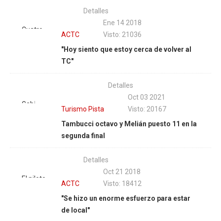
Detalles
Ene 14 2018
Cuatro
ACTC
Visto: 21036
años
"Hoy siento que estoy cerca de volver al
después
TC"
de su
última
Detalles
participación
Oct 03 2021
en el TC,
Gabi
Turismo Pista
Visto: 20167
Nicolás
Melián y
Tambucci octavo y Melián puesto 11 en la
Pezzucchi
una
segunda final
arma el
remontada
operativo
heroica
retorno
Detalles
en suelo
para
Oct 21 2018
entrerriano.
El piloto
volver. |
ACTC
Visto: 18412
| Foto:
olavarriense
Fotos
"Se hizo un enorme esfuerzo para estar
APTP
estará
Darío
de local"
presente
Gallardo