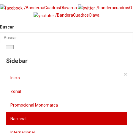
/BanderaaCuadrosOlavarria
/banderacuadrosO
/BanderaCuadrosOlava
Buscar
Sidebar
×
Inicio
Zonal
Promocional Monomarca
Nacional
Internacional