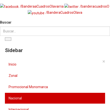
/BanderaaCuadrosOlavarria
/banderacuadrosO
/BanderaCuadrosOlava
Buscar
Sidebar
×
Inicio
Zonal
Promocional Monomarca
Nacional
Internacional