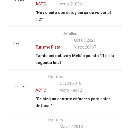
Cuatro
ACTC
Visto: 21036
años
"Hoy siento que estoy cerca de volver al
después
TC"
de su
última
Detalles
participación
Oct 03 2021
en el TC,
Gabi
Turismo Pista
Visto: 20167
Nicolás
Melián y
Tambucci octavo y Melián puesto 11 en la
Pezzucchi
una
segunda final
arma el
remontada
operativo
heroica
retorno
Detalles
en suelo
para
Oct 21 2018
entrerriano.
El piloto
volver. |
ACTC
Visto: 18412
| Foto:
olavarriense
Fotos
"Se hizo un enorme esfuerzo para estar
APTP
estará
Darío
de local"
presente
Gallardo
en el
Detalles
'Hermanos
May 22 2018