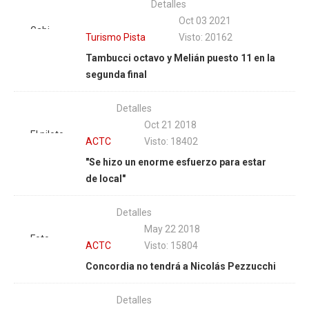
Detalles
participación
Oct 03 2021
en el TC,
Gabi
Turismo Pista
Visto: 20162
Nicolás
Melián y
Tambucci octavo y Melián puesto 11 en la
Pezzucchi
una
segunda final
arma el
remontada
operativo
heroica
retorno
Detalles
en suelo
para
Oct 21 2018
entrerriano.
El piloto
volver. |
ACTC
Visto: 18402
| Foto:
olavarriense
Fotos
"Se hizo un enorme esfuerzo para estar
APTP
estará
Darío
de local"
presente
Gallardo
en el
Detalles
'Hermanos
May 22 2018
Emiliozzi'.
Foto
ACTC
Visto: 15804
| Foto
Fabián
Concordia no tendrá a Nicolás Pezzucchi
Fabián
Luján |
Luján
ASN
Detalles
Media