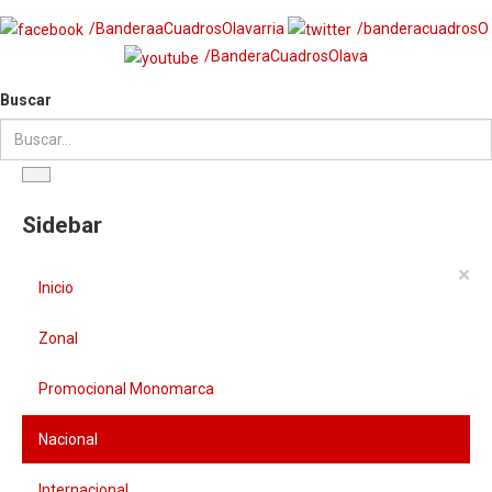
/BanderaaCuadrosOlavarria
/banderacuadrosO
/BanderaCuadrosOlava
Buscar
Sidebar
×
Inicio
Zonal
Promocional Monomarca
Nacional
Internacional