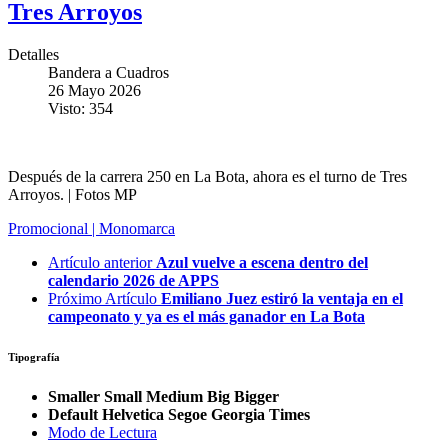
Tres Arroyos
Detalles
Bandera a Cuadros
26 Mayo 2026
Visto: 354
Después de la carrera 250 en La Bota, ahora es el turno de Tres
Arroyos. | Fotos MP
Promocional | Monomarca
Artículo anterior
Azul vuelve a escena dentro del
calendario 2026 de APPS
Próximo Artículo
Emiliano Juez estiró la ventaja en el
campeonato y ya es el más ganador en La Bota
Tipografía
Smaller
Small
Medium
Big
Bigger
Default
Helvetica
Segoe
Georgia
Times
Modo de Lectura