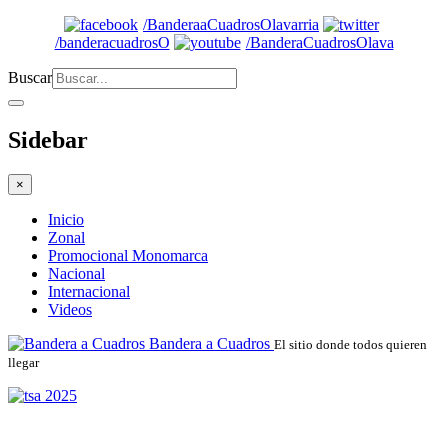
/BanderaaCuadrosOlavarria
/banderacuadrosO
/BanderaCuadrosOlava
Buscar
Sidebar
×
Inicio
Zonal
Promocional Monomarca
Nacional
Internacional
Videos
Bandera a Cuadros
El sitio donde todos quieren
llegar