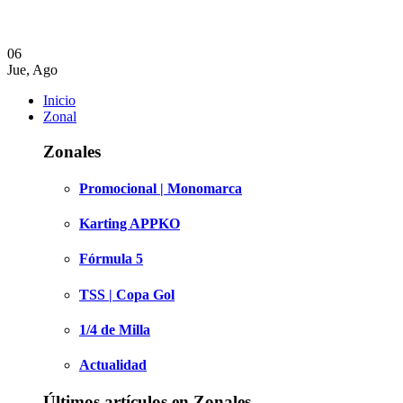
06
Jue
,
Ago
Inicio
Zonal
Zonales
Promocional | Monomarca
Karting APPKO
Fórmula 5
TSS | Copa Gol
1/4 de Milla
Actualidad
Últimos artículos en Zonales