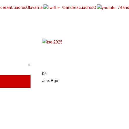
deraaCuadrosOlavarria
/banderacuadrosO
/Band
×
06
Jue
,
Ago