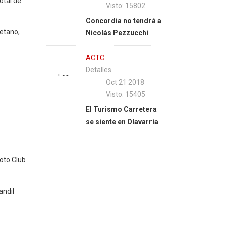
otal de
Fabián
Visto: 15802
Luján
Luján
Concordia no tendrá a
| ASN
etano,
Nicolás Pezzucchi
Media
ACTC
Detalles
Los
Oct 21 2018
directivos
Visto: 15405
Tolosa,
El Turismo Carretera
Traversa,
se siente en Olavarría
Salerno
y
Picaso
Moto Club
recorrieron
el
último
andil
viernes
el
Autódromo