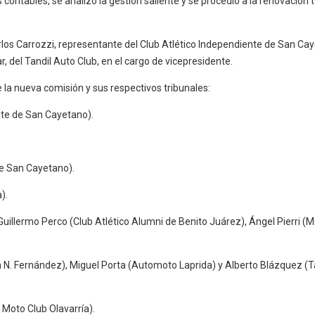
contables, se analizó la gestión saliente y se procedió a la renovación t
os Carrozzi, representante del Club Atlético Independiente de San Cay
, del Tandil Auto Club, en el cargo de vicepresidente.
 la nueva comisión y sus respectivos tribunales:
nte de San Cayetano).
de San Cayetano).
).
Guillermo Perco (Club Atlético Alumni de Benito Juárez), Ángel Pierri (
 N. Fernández), Miguel Porta (Automoto Laprida) y Alberto Blázquez (T
Moto Club Olavarría).