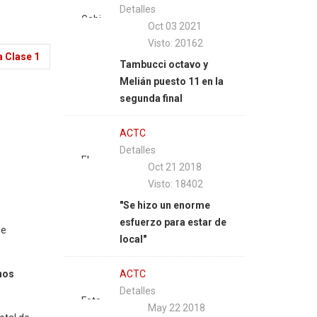
Detalles
TC,
Gabi
Oct 03 2021
Nicolás
Melián
Visto: 20162
Pezzucchi
y una
a Clase 1
Tambucci octavo y
arma
remontada
Melián puesto 11 en la
el
heroica
segunda final
operativo
en
retorno
suelo
para
ACTC
entrerriano.
volver.
Detalles
|
El
|
Oct 21 2018
Foto:
piloto
Fotos
Visto: 18402
APTP
olavarriense
Darío
"Se hizo un enorme
estará
Gallardo
esfuerzo para estar de
presente
de
local"
en el
'Hermanos
enos
ACTC
Emiliozzi'.
Detalles
| Foto
Foto
May 22 2018
Fabián