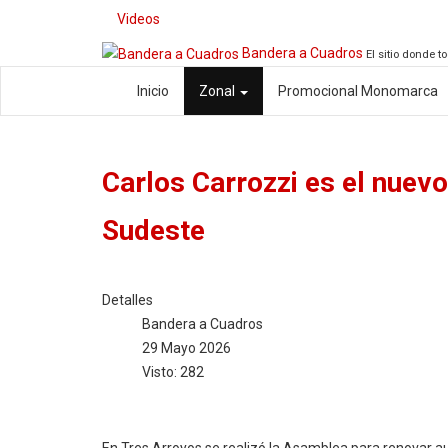
Videos
Bandera a Cuadros
El sitio donde t
Inicio
Zonal
Promocional Monomarca
Carlos Carrozzi es el nuevo
Sudeste
Detalles
Bandera a Cuadros
29 Mayo 2026
Visto: 282
En Tres Arroyos se realizó la Asamblea para renovar au