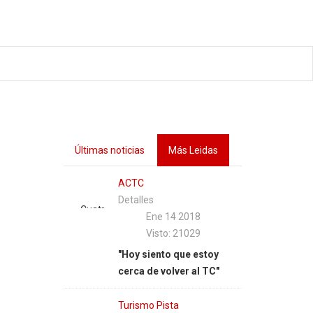
Últimas noticias
Más Leidas
ACTC
Detalles
Cuatro
Ene 14 2018
años
Visto: 21029
después
"Hoy siento que estoy
de su
cerca de volver al TC"
última
participación
Turismo Pista
en el