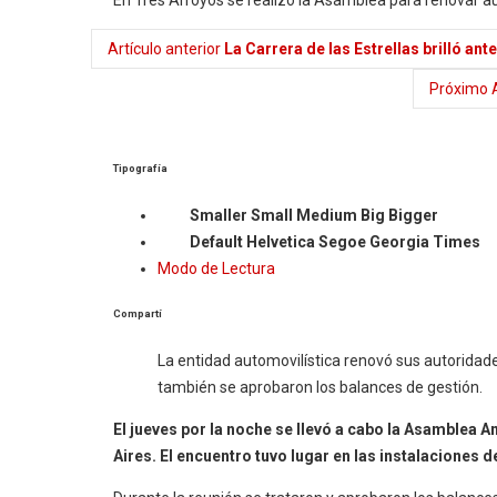
Artículo anterior
La Carrera de las Estrellas brilló an
Próximo A
Tipografía
Smaller
Small
Medium
Big
Bigger
Default
Helvetica
Segoe
Georgia
Times
Modo de Lectura
Compartí
La entidad automovilística renovó sus autoridad
también se aprobaron los balances de gestión.
El jueves por la noche se llevó a cabo la Asamblea A
Aires. El encuentro tuvo lugar en las instalaciones