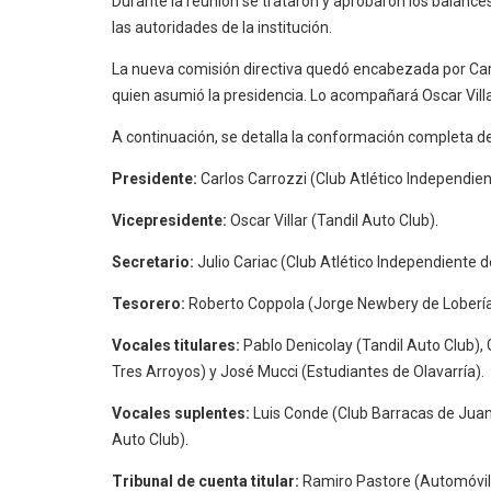
Durante la reunión se trataron y aprobaron los balances 
las autoridades de la institución.
La nueva comisión directiva quedó encabezada por Carl
quien asumió la presidencia. Lo acompañará Oscar Villar
A continuación, se detalla la conformación completa de
Presidente:
Carlos Carrozzi (Club Atlético Independie
Vicepresidente:
Oscar Villar (Tandil Auto Club).
Secretario:
Julio Cariac (Club Atlético Independiente 
Tesorero:
Roberto Coppola (Jorge Newbery de Lobería
Vocales titulares:
Pablo Denicolay (Tandil Auto Club), 
Tres Arroyos) y José Mucci (Estudiantes de Olavarría).
Vocales suplentes:
Luis Conde (Club Barracas de Juan
Auto Club).
Tribunal de cuenta titular:
Ramiro Pastore (Automóvil 