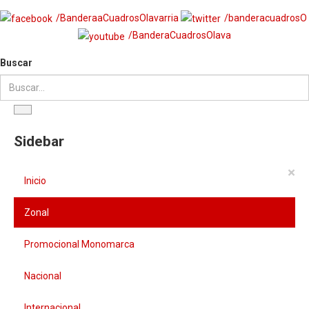
/BanderaaCuadrosOlavarria
/banderacuadrosO
/BanderaCuadrosOlava
Buscar
Sidebar
×
Inicio
Zonal
Promocional Monomarca
Nacional
Internacional