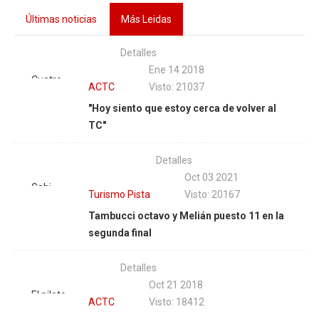
Últimas noticias
Más Leidas
Detalles
Ene 14 2018
Cuatro
ACTC
Visto: 21037
años
"Hoy siento que estoy cerca de volver al
después
TC"
de su
última
Detalles
participación
Oct 03 2021
en el TC,
Gabi
Turismo Pista
Visto: 20167
Nicolás
Melián y
Tambucci octavo y Melián puesto 11 en la
Pezzucchi
una
segunda final
arma el
remontada
operativo
heroica
retorno
Detalles
en suelo
para
Oct 21 2018
entrerriano.
El piloto
volver. |
ACTC
Visto: 18412
| Foto:
olavarriense
Fotos