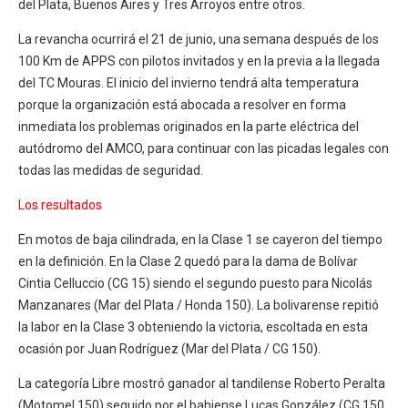
del Plata, Buenos Aires y Tres Arroyos entre otros.
La revancha ocurrirá el 21 de junio, una semana después de los
100 Km de APPS con pilotos invitados y en la previa a la llegada
del TC Mouras. El inicio del invierno tendrá alta temperatura
porque la organización está abocada a resolver en forma
inmediata los problemas originados en la parte eléctrica del
autódromo del AMCO, para continuar con las picadas legales con
todas las medidas de seguridad.
Los resultados
En motos de baja cilindrada, en la Clase 1 se cayeron del tiempo
en la definición. En la Clase 2 quedó para la dama de Bolívar
Cintia Celluccio (CG 15) siendo el segundo puesto para Nicolás
Manzanares (Mar del Plata / Honda 150). La bolivarense repitió
la labor en la Clase 3 obteniendo la victoria, escoltada en esta
ocasión por Juan Rodríguez (Mar del Plata / CG 150).
La categoría Libre mostró ganador al tandilense Roberto Peralta
(Motomel 150) seguido por el bahiense Lucas González (CG 150.