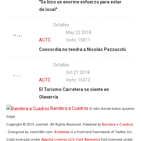
"Se hizo un enorme esfuerzo para estar
APTP
estará
Darío
de local"
presente
Gallardo
en el
Detalles
'Hermanos
May 22 2018
Emiliozzi'.
Foto
ACTC
Visto: 15811
| Foto
Fabián
Concordia no tendrá a Nicolás Pezzucchi
Fabián
Luján |
Luján
ASN
Detalles
Media
Oct 21 2018
Los
ACTC
Visto: 15412
directivos
El Turismo Carretera se siente en
Tolosa,
Olavarría
Traversa,
Salerno y
Bandera a Cuadros
El sitio donde todos quieren
Picaso
llegar
recorrieron
Copyright © 2015 Joomla!. All Rights Reserved. Powered by
Bandera a Cuadros
el último
- Designed by JoomlArt.com.
Bootstrap
is a front-end framework of Twitter, Inc.
viernes el
Code licensed under
Apache License v2.0
.
Font Awesome
font licensed under